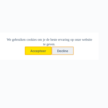
We gebruiken cookies om je de beste ervaring op onze website
te geven.
Accepteer
Decline
europa
jackpot
.nl
Onafhankelijke informatiesite over Eurojackpot in Nederland. Wij zijn
geen loterijorganisatie en verkopen zelf geen loten.