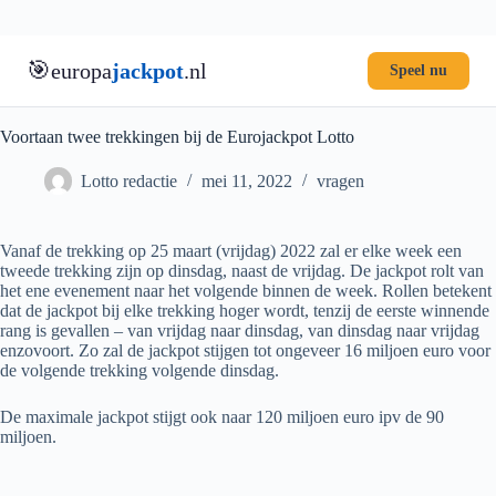
🎯
europa
jackpot
.nl
Speel nu
Ga
naar
de
Voortaan twee trekkingen bij de Eurojackpot Lotto
inhoud
Lotto redactie
mei 11, 2022
vragen
Vanaf de trekking op 25 maart (vrijdag) 2022 zal er elke week een
tweede trekking zijn op dinsdag, naast de vrijdag. De jackpot rolt van
het ene evenement naar het volgende binnen de week. Rollen betekent
dat de jackpot bij elke trekking hoger wordt, tenzij de eerste winnende
rang is gevallen – van vrijdag naar dinsdag, van dinsdag naar vrijdag
enzovoort. Zo zal de jackpot stijgen tot ongeveer 16 miljoen euro voor
de volgende trekking volgende dinsdag.
De maximale jackpot stijgt ook naar 120 miljoen euro ipv de 90
miljoen.